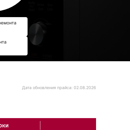
ремонта
нта
Дата обновления прайса:
02.08.2026
оки