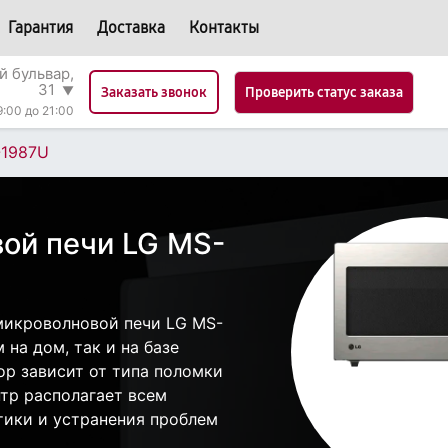
Гарантия
Доставка
Контакты
й бульвар,
31
▼
Проверить статус заказа
Заказать звонок
9:00 до 21:00
1987U
ой печи LG MS-
микроволновой печи LG MS-
на дом, так и на базе
ор зависит от типа поломки
тр располагает всем
ики и устранения проблем