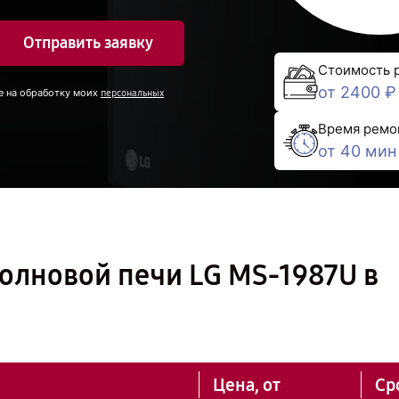
Отправить заявку
Стоимость 
от 2400 ₽
е на обработку моих
персональных
Время ремо
от 40 мин
олновой печи LG MS-1987U в
Цена, от
Ср