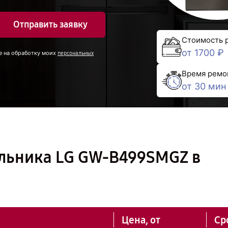
Отправить заявку
Стоимость 
от 1700 ₽
е на обработку моих
персональных
Время ремо
от 30 мин
льника LG GW-B499SMGZ в
Цена, от
Ср