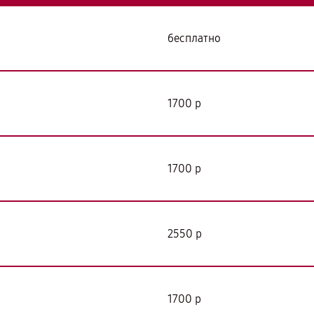
бесплатно
я
1700 р
1700 р
2550 р
1700 р