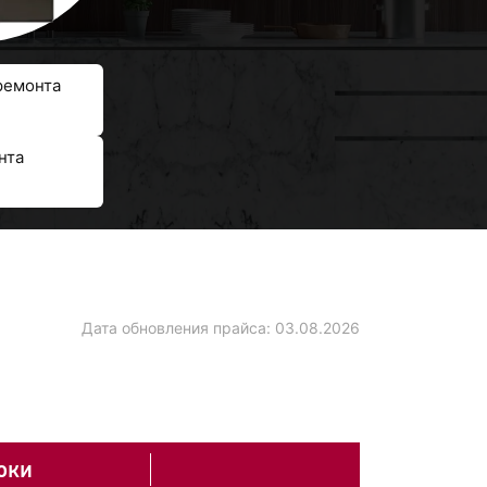
ремонта
нта
Дата обновления прайса:
03.08.2026
оки