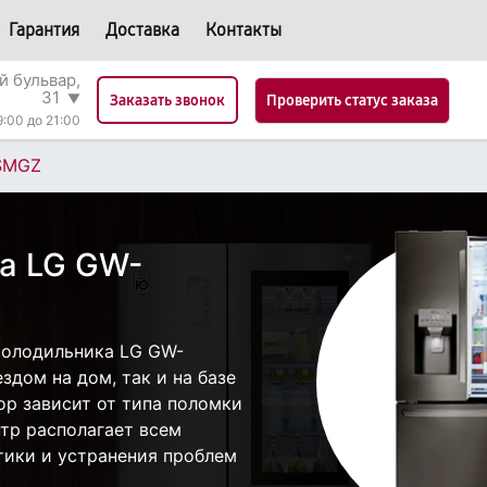
Гарантия
Доставка
Контакты
й бульвар,
31
▼
Проверить статус заказа
Заказать звонок
9:00 до 21:00
SMGZ
а LG GW-
холодильника LG GW-
дом на дом, так и на базе
ор зависит от типа поломки
тр располагает всем
ики и устранения проблем