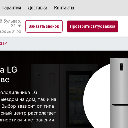
Гарантия
Доставка
Контакты
й бульвар,
31
▼
Проверить статус заказа
Заказать звонок
9:00 до 21:00
SDZ
а LG
ве
холодильника LG
ыездом на дом, так и на
 Выбор зависит от типа
исный центр располагает
гностики и устранения