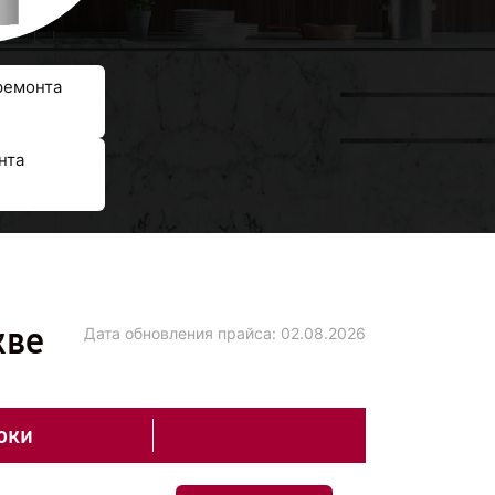
ремонта
нта
кве
Дата обновления прайса:
02.08.2026
оки