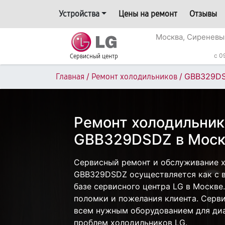
Устройства
Цены на ремонт
Отзывы
Москва, Сиреневы
c 0
Сервисный центр
/
/
GBB329D
Главная
Ремонт холодильников
Ремонт холодильник
GBB329DSDZ в Моск
Сервисный ремонт и обслуживание 
GBB329DSDZ осуществляется как с в
базе сервисного центра LG в Москве.
поломки и пожелания клиента. Серв
всем нужным оборудованием для диа
проблем холодильников LG.