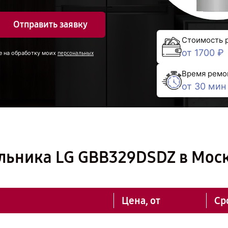
Отправить заявку
Стоимость 
от 1700 ₽
е на обработку моих
персональных
Время ремо
от 30 мин
льника LG GBB329DSDZ в Мос
Цена, от
Ср