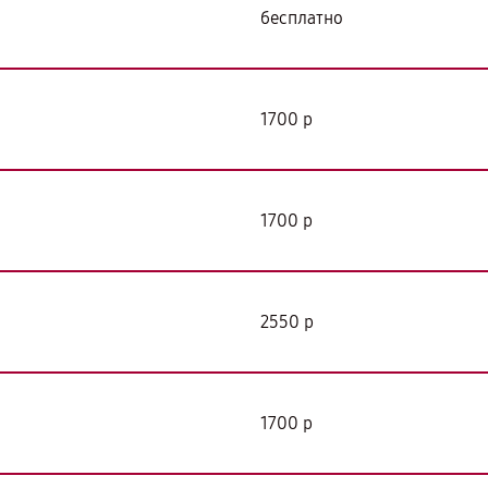
бесплатно
я
1700 р
1700 р
2550 р
1700 р