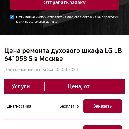
Отправить заявку
Нажимая на кнопку отправить я даю свое согласие на обработку
моих
.
персональных данных
Цена ремонта духового шкафа LG LB
641058 S в Москве
Дата обновления прайса:
05.08.2026
Услуги
Цена, от
Заказать
Диагностика
бесплатно